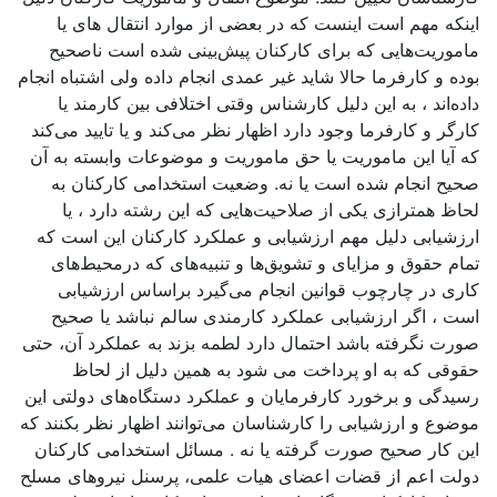
اینكه مهم است اینست که در بعضی از موارد انتقال های یا
ماموریت‌‌هایی كه برای كاركنان پیش‌بینی شده است ناصحیح
بوده و كارفرما حالا شاید غیر عمدی انجام داده ولی اشتباه انجام
داده‌اند ، به این دلیل كارشناس وقتی اختلافی بین كارمند یا
كارگر و كارفرما وجود دارد اظهار نظر می‌كند و یا تایید می‌كند
كه آیا این ماموریت یا حق ماموریت و موضوعات وابسته به آن
صحیح انجام شده است یا نه. وضعیت استخدامی كاركنان به
لحاظ همترازی یكی از صلاحیت‌هایی كه این رشته دارد ، یا
ارزشیابی دلیل مهم ارزشیابی و عملكرد كاركنان این است كه
تمام حقوق و مزایای و تشویق‌ها و تنبیه‌های كه درمحیط‌های
كاری در چارچوب قوانین انجام می‌گیرد براساس ارزشیابی
است ، اگر ارزشیابی عملكرد كارمندی سالم نباشد یا صحیح
صورت نگرفته باشد احتمال دارد لطمه بزند به عملكرد آن، حتی
حقوقی كه به او پرداخت می ‌شود به همین دلیل از لحاظ
رسیدگی و برخورد كارفرمایان و عملكرد دستگاه‌های دولتی این
موضوع و ارزشیابی را كارشناسان می‌توانند اظهار نظر بكنند كه
این كار صحیح صورت گرفته یا نه . مسائل استخدامی كاركنان
دولت اعم از قضات اعضای هیات علمی، پرسنل نیروهای مسلح