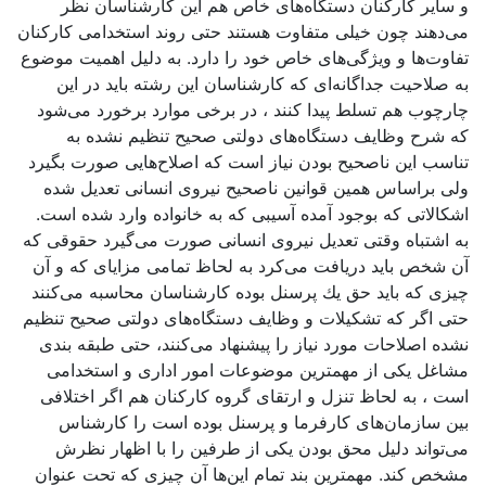
و سایر كاركنان دستگاه‌های خاص هم این كارشناسان نظر
می‌دهند چون خیلی متفاوت هستند حتی روند استخدامی كاركنان
تفاوت‌ها و ویژگی‌های خاص خود را دارد. به دلیل اهمیت موضوع
به صلاحیت جداگانه‌ای كه كارشناسان این رشته باید در این
چارچوب هم تسلط پیدا كنند ، در برخی موارد برخورد می‌شود
كه شرح وظایف دستگاه‌های دولتی صحیح تنظیم نشده به
تناسب این ناصحیح بودن نیاز است كه اصلاح‌هایی صورت بگیرد
ولی براساس همین قوانین ناصحیح نیروی انسانی تعدیل شده
اشكالاتی كه بوجود آمده آسیبی كه به خانواده وارد شده است.
به اشتباه وقتی تعدیل نیروی انسانی صورت می‌گیرد حقوقی كه
آن شخص باید دریافت می‌كرد به لحاظ تمامی مزایای كه و آن
چیزی كه باید حق یك پرسنل بوده كارشناسان محاسبه می‌كنند
حتی اگر كه تشكیلات و وظایف دستگا‌ه‌های دولتی صحیح تنظیم
نشده اصلاحات مورد نیاز را پیشنهاد می‌كنند، حتی طبقه‌ بندی
مشاغل یكی از مهمترین موضوعات امور اداری و استخدامی
است ، به لحاظ تنزل و ارتقای گروه كاركنان هم اگر اختلافی
بین سازمان‌‌های كارفرما و پرسنل بوده است را كارشناس
می‌تواند دلیل محق بودن یكی از طرفین را با اظهار نظرش
مشخص كند. مهمترین بند تمام این‌ها آن چیزی كه تحت عنوان