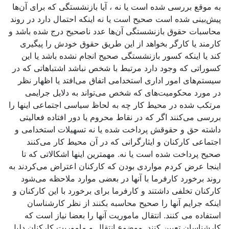
به موقع بررسی شده است یا نه ، آیا بازنشستگی كه برای آن‌ها
پیش‌بینی شده است صحیح است یا نه اینكه احتمال دارد در روند
محاسبات حقوق بازنشستگی آن‌ها عدد ناصحیح درج شده باشد و
كارمند یا كارگر بخواهد از این طریق حقوق خودش را پیگیری
كند یا اینكه كسور بازنشستگی صحیح انجام نشده باشد یا این
كسوراتی كه وجود دارد مرتبط با شخص نباشد اشتباهاتی كه در
سیستم‌های امور اداری استخدامی اتفاق می‌افتد یا اظهار نظر
در مورد محكومیت‌های كه شخص می‌تواند به دلایل جرایمی
مرتكب شده در محیط كار چه به لحاظ سیاسی اجتماعی اینها را
بررسی می‌كنند اگر كه در نقاط محروم یا دور افتاده فعالیتی
داشته حق و حقوقش پرداخت شده یا نه تسهیلات استخدامی و
اجتماعی كاركنان و ایثارگرانی كه در آن محیط كار می‌كنند
صحیح پرداخت شده است یا نه. مهمترین اینها اشكالاتی كه تا
اینجا عرض كردم مواردی بودن كه كاركنان اعتراض می‌كردند به
روند برخورد كارفرما با آنها در بعضی موارد ملاحظه می‌شود
كاركنان تخلفی داشتند و كارفرما برای برخورد با این كاركنان و
اینكه جرایم آنها را صحیح محاسبه بكنند از نظر كارشناسان
استفاده می ‌كنند. انتقال ماموریت آنها را بعضا نیاز است که
كارشناسان تعیین كنند. موضوع انتقال و ماموریت كاركنان دلیل