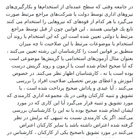
در جامعه وقتی كه سطح عمده‌ای از استخدام‌ها و بكارگیری‌های
نیروهای اداری توسط دولت‌ یا شركت‌های مراجع مرتبط صورت
می‌گیرد یا هر كدام از قوه‌های كه نیروهایی را استخدام می ‌كنند
تابع یك قوانینی هستند ، این قوانین چون از قبل توسط مراجع
مرتبط یا دولتی تعیین شده است این كه این استخدام یا روند آن
استخدام یا موضوعات مرتبط با این صلاحیت تا چه میزان
منطبق بر قوانین است را كارشناسان این رشته تعیین می‌كنند ،
بعنوان مثال آزمون‌های استخدامی یا گزینش‌ها موضوعی است
كه آیا صحیح انجام شده است یا آزمون و روند گزینش درست
بوده است یا نه ، كارشناسان اظهار نظر می‌كنند. در خصوص
آموزش و اعطای بورس تحصیلی صلاحیت افراد را بررسی
می‌كنند ، آیا عیدی و پاداش صحیح پرداخت شده است ، یا
تشویق و تنبیه كاركنان وقتی در یك مجموعه اداری كارمندی كه
مورد تشویق و تنبیه قرار می‌گیرد آیا این كاری كه در مورد
ایشان انجام شده صحیح بوده یا نه این را كارشناسان بررسی
می‌كنند. اگر یک کارمندی نسبت به تنبیهی که برایش در نظر
گرفته شده اعتراض داشته باشد یا سایر كاركنان اعتراض
می‌كنند در مورد تشویق ناصحیح یکی از کارکنان ، کارشناس در